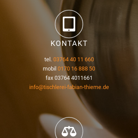
KONTAKT
tel.
03764 40 11 660
mobil
0170 16 888 50
fax 03764 4011661
info@tischlerei-fabian-thieme.de