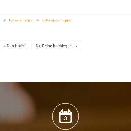
Faltwerk
,
Treppe
Referenzen
,
Treppen
« Durchblick…
Die Beine hochlegen… »