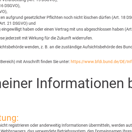
 16 DSGVO),
VO),
ten aufgrund gesetzlicher Pflichten noch nicht löschen dürfen (Art. 18 D
 (Art. 21 DSGVO) und
ng eingewilligt haben oder einen Vertrag mit uns abgeschlossen haben (Ar
ese jederzeit mit Wirkung für die Zukunft widerrufen.
sichtsbehörde wenden, z. B. an die zuständige Aufsichtsbehörde des Bund
Bereich) mit Anschrift finden Sie unter:
https://www.bfdi.bund.de/DE/Inf
meiner Informationen
tung:
 nicht registrieren oder anderweitig Informationen übermitteln, werden a
es Webbrowsers, das verwendete Betriebssystem, den Domainnamen Ihres In