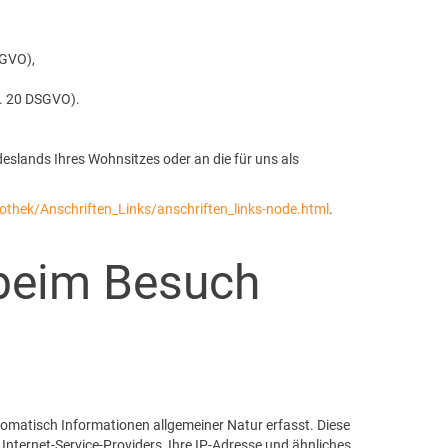
SGVO),
t. 20 DSGVO).
eslands Ihres Wohnsitzes oder an die für uns als
othek/Anschriften_Links/anschriften_links-node.html
.
 beim Besuch
utomatisch Informationen allgemeiner Natur erfasst. Diese
ternet-Service-Providers, Ihre IP-Adresse und ähnliches.